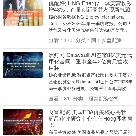
优配好油 NG Energy一季度营收激
增48%，产量创新高并发现新气藏
核心财务数据 NG Energy International
Corp．公布2026年第一季度财报。公司天
然气及液化天然气销售额达950万美元，
同比增长48%，....
查看：
170
分类：
网上实盘配资
启灯网 Datavault AI签署8亿美元代
币化合同，重申全年2亿美元营收
目标
核心业绩目标 数据资产代币化及人工智能
基础设施公司Datavault AI近日公布2026年
第一季度业务进展。公司重申全年营收目
标为2亿美元不变，并披露已签署总....
查看：
81
分类：
股票配资公司
财富配资 美国FDA再失核心高管，
药品审评研究中心主任Hoeg即将离
职
高层持续动荡 美国食品药品监督管理局的