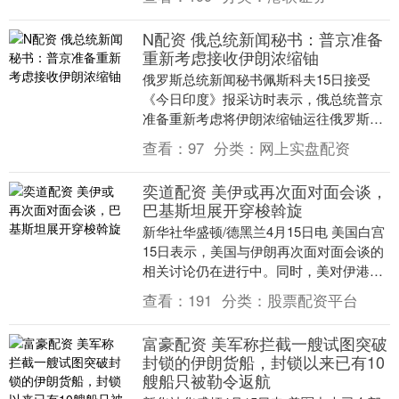
北部、....
N配资 俄总统新闻秘书：普京准备
重新考虑接收伊朗浓缩铀
俄罗斯总统新闻秘书佩斯科夫15日接受
《今日印度》报采访时表示，俄总统普京
准备重新考虑将伊朗浓缩铀运往俄罗斯的
提议。 佩斯科夫称，俄方曾准备从伊朗接
查看：
97
分类：
网上实盘配资
收浓缩铀，这原....
奕道配资 美伊或再次面对面会谈，
巴基斯坦展开穿梭斡旋
新华社华盛顿/德黑兰4月15日电 美国白宫
15日表示，美国与伊朗再次面对面会谈的
相关讨论仍在进行中。同时，美对伊港口
的封锁已全面实施。同一天，斡旋方巴基
查看：
191
分类：
股票配资平台
斯坦总理....
富豪配资 美军称拦截一艘试图突破
封锁的伊朗货船，封锁以来已有10
艘船只被勒令返航