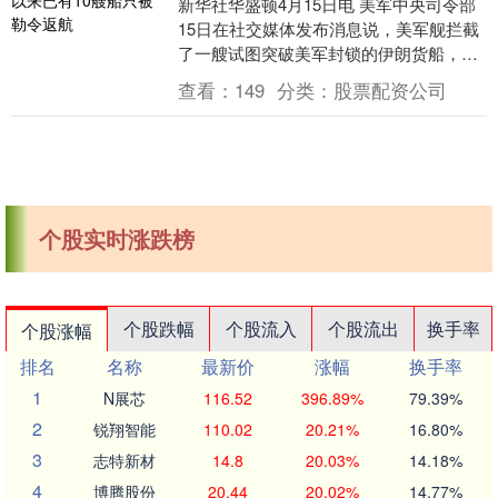
新华社华盛顿4月15日电 美军中央司令部
15日在社交媒体发布消息说，美军舰拦截
了一艘试图突破美军封锁的伊朗货船，并
迫使该船掉头返回伊朗。 消息说，这艘悬
查看：
149
分类：
股票配资公司
挂伊朗国....
个股实时涨跌榜
个股跌幅
个股流入
个股流出
换手率
个股涨幅
排名
名称
最新价
涨幅
换手率
1
N展芯
116.52
396.89%
79.39%
2
锐翔智能
110.02
20.21%
16.80%
3
志特新材
14.8
20.03%
14.18%
4
博腾股份
20.44
20.02%
14.77%