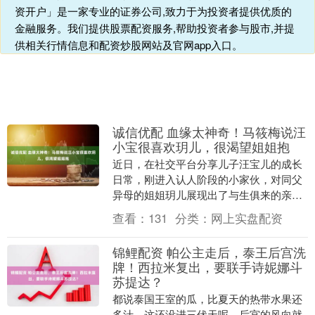
资开户」是一家专业的证券公司,致力于为投资者提供优质的
金融服务。我们提供股票配资服务,帮助投资者参与股市,并提
供相关行情信息和配资炒股网站及官网app入口。
诚信优配 血缘太神奇！马筱梅说汪
小宝很喜欢玥儿，很渴望姐姐抱
近日，在社交平台分享儿子汪宝儿的成长
日常，刚进入认人阶段的小家伙，对同父
异母的姐姐玥儿展现出了与生俱来的亲近
感。哪怕相隔整整一月未见，一见面就黏
查看：
131
分类：
网上实盘配资
着姐姐不肯撒手，....
锦鲤配资 帕公主走后，泰王后宫洗
牌！西拉米复出，要联手诗妮娜斗
苏提达？
都说泰国王室的瓜，比夏天的热带水果还
多汁。这还没进三伏天呢，后宫的风向就