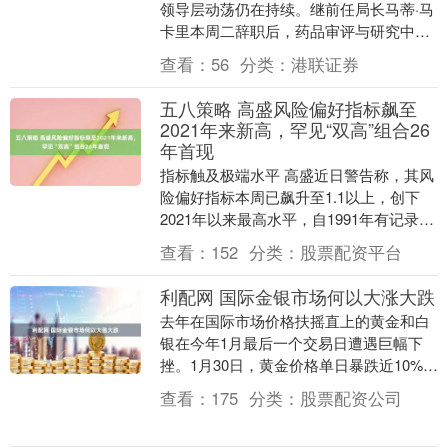
领导层动荡仍在持续。继前任局长马蒂·马
卡里本周二辞职后，药品审评与研究中心
代理主任特蕾西·贝丝·霍格预计也将离职。
查看：
56
分类：
港联证券
这一消....
五八策略 高盛风险偏好指标飙至
2021年来新高，罕见“双高”组合26
年首现
指标触及极端水平 高盛近日警告称，其风
险偏好指标本周已飙升至1.1以上，创下
2021年以来最高水平，自1991年有记录以
来处于第99百分位。该指标基于固定收
查看：
152
分类：
股票配资平台
益、....
利配网 国际金银市场何以大涨大跌
去年在国际市场价格扶摇直上的黄金和白
银在今年1月最后一个交易日遭遇巨幅下
挫。1月30日，黄金价格单日暴跌近10%，
银价更是重挫近30%，创下最大单日跌幅
查看：
175
分类：
股票配资公司
纪录，1....