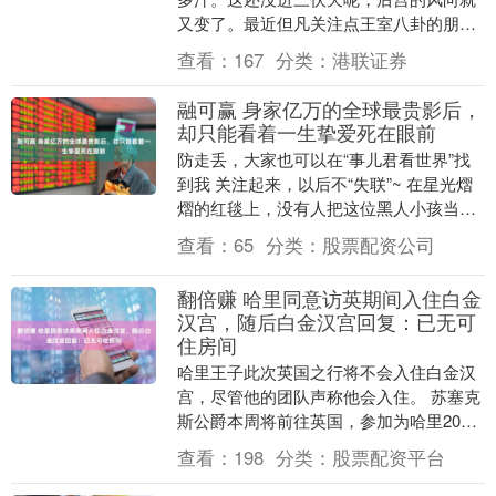
又变了。最近但凡关注点王室八卦的朋
友，估计都在刷一个消息——帕公主离世
查看：
167
分类：
港联证券
后的权力真空，似乎....
融可赢 身家亿万的全球最贵影后，
却只能看着一生挚爱死在眼前
防走丢，大家也可以在“事儿君看世界”找
到我 关注起来，以后不“失联”~ 在星光熠
熠的红毯上，没有人把这位黑人小孩当回
事。 唯独她驻足，一脸宠溺地接受采访。
查看：
65
分类：
股票配资公司
她风....
翻倍赚 哈里同意访英期间入住白金
汉宫，随后白金汉宫回复：已无可
住房间
哈里王子此次英国之行将不会入住白金汉
宫，尽管他的团队声称他会入住。 苏塞克
斯公爵本周将前往英国，参加为哈里2027
年“不可征服运动会”一周年倒计时在伯明
查看：
198
分类：
股票配资平台
翰举办的....