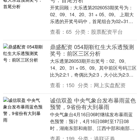
开奖回顾：大乐透第2026053期奖号为：
02、09、14、20、31 + 05、09。 上期大
乐透的开奖号码中，首尾组合为02+31，
跨度为29，质合比为2:....
查看：
65
分类：
股票配资平台
鼎盛配资 054期靳红生大乐透预测
奖号：前区三区分析
大乐透第26053期开出奖号：02、09、
14、20、31 + 05、09。其中前区号码三区
比为2:2:1，奇偶比为2:3，大小比为2:3，
后区开出奇数+奇数、....
查看：
150
分类：
网上实盘配资
诚信双盈 中央气象台发布暴雨蓝色
预警，9省份有大到暴雨
中央气象台4月16日06时继续发布暴雨蓝
色预警：预计，4月16日08时至17日08
时，湖南东部和南部、江西中部和南部、
浙江中部、福建西部、广西中北部、广东
查看：
199
分类：
港联证券