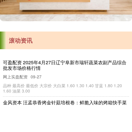
滚动资讯
亿腾证券 浦银安盛科技创新一年定开混合A,浦银安盛科技创
新一年定开混合C: 浦银安盛科技创新一年持有期混合型证券
投资基金基金产品资料概要
满盈网配资 向日葵（300111）被证监会立案调查，受损股民
股票配资公司
12-30
浦银安盛科技创新一年持有期混合型证券投资基金基金产品资料概要
可索赔
编制日期：2025年06月03日送出日期：2025年06月0
港联证券
01-21
睿迎网 内外协同 锚定多肽产业新未来