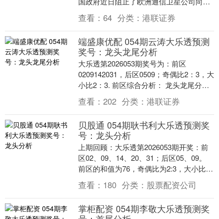
国政府近日阻止了欧洲通信卫星公司向瑞
典买家出售地面天线资产的交易。他说，
查看：
64
分类：
港联证券
这一决定是出于....
端盛康优配 054期云涛大乐透预测
奖号：龙头龙尾分析
大乐透第2026053期奖号为：前区
0209142031，后区0509；奇偶比2：3，大
小比2：3. 前区综合分析： 龙头龙尾分
析： 上期前区龙头号码开出02，....
查看：
202
分类：
港联证券
贝股通 054期耿书利大乐透预测奖
号：龙头分析
上期回顾：大乐透第2026053期开奖：前
区02、09、14、20、31；后区05、09。
前区的和值为76，奇偶比为2:3，大小比为
2:3，后区开出“小大”、....
查看：
180
分类：
股票配资公司
掌柜配资 054期李敬大乐透预测奖
号：首尾分析