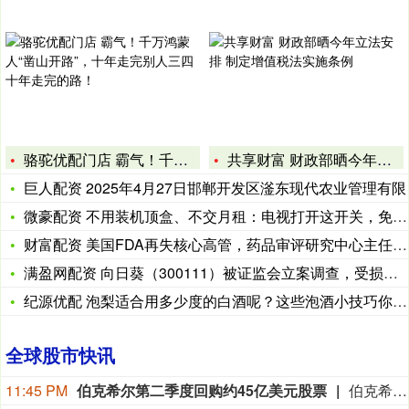
骆驼优配门店 霸气！千万鸿蒙人“凿山开路”，十年走完别人三四
共享财富 财政部晒今年立法安排 制定增值税法实施条例
巨人配资 2025年4月27日邯郸开发区滏东现代农业管理有限
微豪配资 不用装机顶盒、不交月租：电视打开这开关，免费台全都
财富配资 美国FDA再失核心高管，药品审评研究中心主任Hoe
满盈网配资 向日葵（300111）被证监会立案调查，受损股民
纪源优配 泡梨适合用多少度的白酒呢？这些泡酒小技巧你必须知道
全球股市快讯
11:45 PM
伯克希尔第二季度回购约45亿美元股票
伯克希尔第二季度斥资约45亿美元回购自身股票，并在期内买入近200亿美元股票，显示首席执行官阿贝尔正将公司庞大的现金储备更多投入市场。 伯克希尔第一季度开始回购股票，为一年多来的首次。阿贝尔今年早些时候表示，公司重新启动回购，是因为管理层认为股票的“内在价值”高于其市场价格。 CFRA Research分析师Cathy Seifert表示：“投资者会受到回购举措的鼓舞。这也是Greg接掌公司并彰显其主导地位的一种方式。” 此次股票回购为股东带来了自2021年以来规模最大的季度资本回报。伯克希尔第二季度现金储备降至3655亿美元，低于前一季度的约3970亿美元。