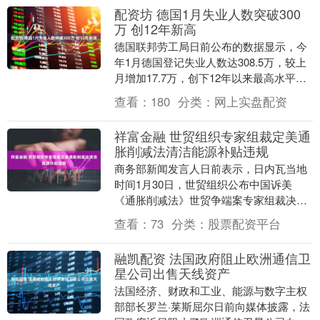
配资坊 德国1月失业人数突破300
万 创12年新高
德国联邦劳工局日前公布的数据显示，今
年1月德国登记失业人数达308.5万，较上
月增加17.7万，创下12年以来最高水平。
当月，德国失业率升至6.6%。 德国总理....
查看：
180
分类：
网上实盘配资
祥富金融 世贸组织专家组裁定美通
胀削减法清洁能源补贴违规
商务部新闻发言人日前表示，日内瓦当地
时间1月30日，世贸组织公布中国诉美
《通胀削减法》世贸争端案专家组裁决。
本案专家组裁定，美涉案清洁能源补贴措
查看：
73
分类：
股票配资平台
施违反世贸组织规....
融凯配资 法国政府阻止欧洲通信卫
星公司出售天线资产
法国经济、财政和工业、能源与数字主权
部部长罗兰·莱斯屈尔日前向媒体披露，法