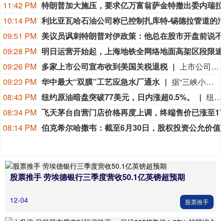
11:42 PM
10:14 PM
09:51 PM
09:28 PM
09:26 PM
多家上市公司宣布收到美国关税退税
上市公司公告显示，自7月以来，多家公司宣布已经收到美国关税退税。根据美国最高法院今年2月裁定，《国际紧急经济权力法》不授权总统征收大规模关税。美国国际贸易法院随后下令海关办理相关退款。海关与边境保护局4月20日启动第一阶段退款工作，首批退款于5月11日前后发放。美国海关与边境保护局官员本月4日披露的信息显示，截至7月底，该部门已处理完毕约1000亿美元关税的退款流程并把相关信息提供给财政部用于付款。（中新社）
09:23 PM
华中最大“双膜”工艺应急水厂通水
据“三峡小微”公众号消息，8月8日，由三峡集团所属长江环保集团、武汉市水务集团等共同投资建设的华中地区规模最大的“双膜”工艺应急水厂——武汉梁子湖应急水厂并网通水，标志着武汉市江南区域正式构建起“一江一湖”双水源互为备援、灵活调度的供水新格局，为片区660万市民用水安全提供坚实保障。
08:43 PM
纽约原油暗盘突破77美元，日内涨超0.5%。
纽约原油暗盘突破77美元，日内涨超0.
08:34 PM
08:14 PM
伯克希尔
股票推手 劳埃德银行三季度营收50.1亿英镑超预期
12-04
股票推手